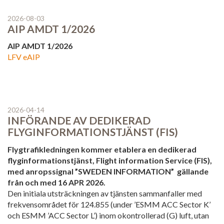
Obesvarade
2026-08-03
AIP AMDT 1/2026
Arkiverade
AIP AMDT 1/2026
Länkar
LFV eAIP
HJÄLP
Om AROWeb
2026-04-14
Kontakta oss
INFÖRANDE AV DEDIKERAD
FLYGINFORMATIONSTJÄNST (FIS)
Användarmanual
Flygtrafikledningen kommer etablera en dedikerad
flyginformationstjänst, Flight information Service (FIS),
Information
med anropssignal ”SWEDEN INFORMATION” gällande
från och med 16 APR 2026.
Den initiala utsträckningen av tjänsten sammanfaller med
frekvensområdet för 124.855 (under ’ESMM ACC Sector K’
och ESMM ’ACC Sector L’) inom okontrollerad (G) luft, utan