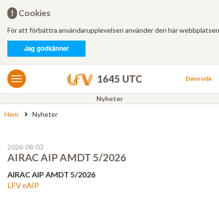
Hem
!
Cookies
För att förbättra användarupplevelsen använder den här webbplatsen
Logga in
Jag godkänner
MET/AIS
MET
1645 UTC
Datorsida
AIS
Nyheter
Hem
Nyheter
Bulletiner
FÄRDPLANERING
2026-08-03
Ny
AIRAC AIP AMDT 5/2026
AIRAC AIP AMDT 5/2026
Från mall
LFV eAIP
Besvarade