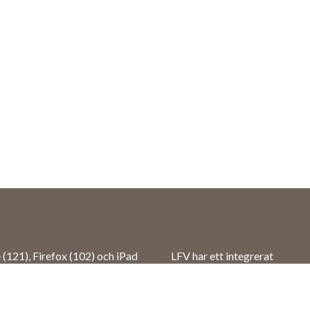
121), Firefox (102) och iPad
LFV har ett integrerat
e/iPad (IOS 17) och Android
ledningssystem som är certifi
l funktionalitet kan inte
mot ISO9001- och 14001 sa
hones/tablets.
uppfyller kraven i ISO27001 