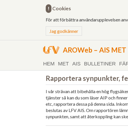
!
Cookies
För att förbättra användarupplevelsen an
Jag godkänner
AROWeb – AIS MET o
HEM
MET
AIS
BULLETINER
FÄ
Rapportera synpunkter, fel
I vår strävan att bibehålla en hög flygsäk
tjänster så kan du som läser AIP och finner
etc, rapportera dessa på denna sida. Ink
beslutas av LFV AIS. Om rapportören lämn
synpunkten, samt att återkoppling kan ske