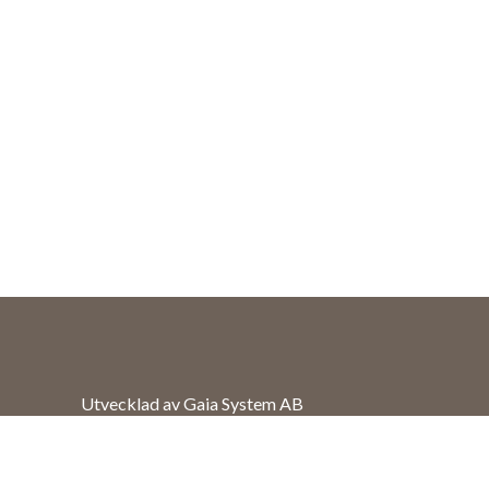
Utvecklad av Gaia System AB
erat
3.15.0.4
mt
och