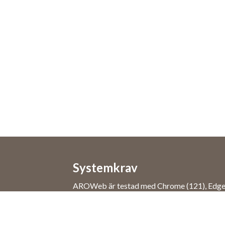
Systemkrav
AROWeb är testad med Chrome (121), Edge (
(IOS 17). Mobilsiten är optimerad för iPhon
14. Äldre versioner är inte verifierade och ful
garanteras i övriga webbläsare eller smartp