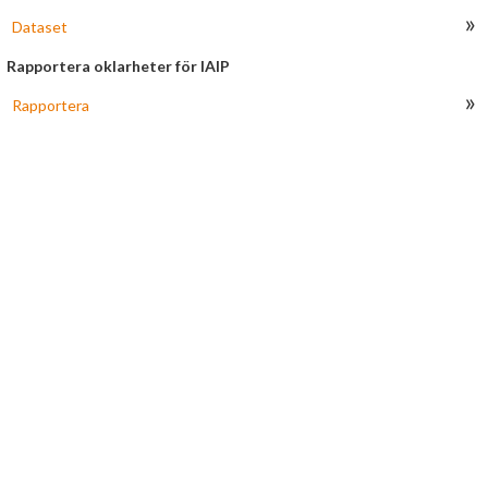
Obesvarade
»
Dataset
Arkiverade
Rapportera oklarheter för IAIP
»
Rapportera
Länkar
HJÄLP
Om AROWeb
Kontakta oss
Användarmanual
Information