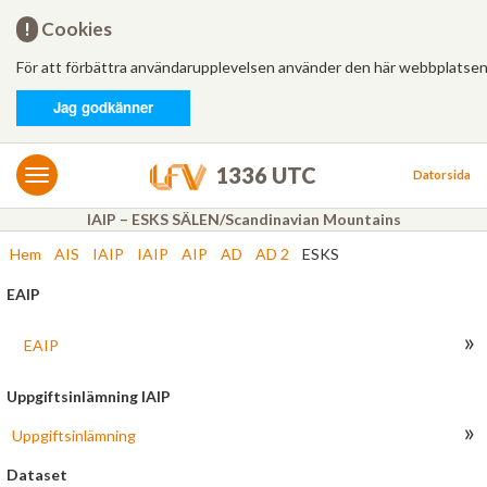
Hem
!
Cookies
För att förbättra användarupplevelsen använder den här webbplatsen
Logga in
Jag godkänner
MET/AIS
MET
1336 UTC
Datorsida
AIS
IAIP – ESKS SÄLEN/Scandinavian Mountains
Hem
AIS
IAIP
IAIP
AIP
AD
AD 2
ESKS
Bulletiner
EAIP
FÄRDPLANERING
»
Ny
EAIP
Från mall
Uppgiftsinlämning IAIP
»
Uppgiftsinlämning
Besvarade
Dataset