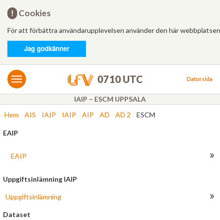
Hem
!
Cookies
För att förbättra användarupplevelsen använder den här webbplatsen
Logga in
Jag godkänner
MET/AIS
MET
0710 UTC
Datorsida
AIS
IAIP – ESCM UPPSALA
Hem
AIS
IAIP
IAIP
AIP
AD
AD 2
ESCM
Bulletiner
EAIP
FÄRDPLANERING
»
Ny
EAIP
Från mall
Uppgiftsinlämning IAIP
»
Uppgiftsinlämning
Besvarade
Dataset