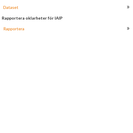
Obesvarade
»
Dataset
Arkiverade
Rapportera oklarheter för IAIP
»
Rapportera
Länkar
HJÄLP
Om AROWeb
Kontakta oss
Användarmanual
Information