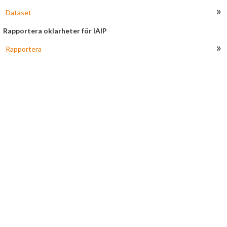
Obesvarade
»
Dataset
Arkiverade
Rapportera oklarheter för IAIP
»
Rapportera
Länkar
HJÄLP
Om AROWeb
Kontakta oss
Användarmanual
Information