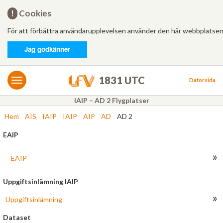
Hem
!
Cookies
För att förbättra användarupplevelsen använder den här webbplatsen
Logga in
Jag godkänner
MET/AIS
MET
1831 UTC
Datorsida
AIS
IAIP – AD 2 Flygplatser
Hem
AIS
IAIP
IAIP
AIP
AD
AD 2
Bulletiner
EAIP
FÄRDPLANERING
»
Ny
EAIP
Från mall
Uppgiftsinlämning IAIP
»
Uppgiftsinlämning
Besvarade
Dataset