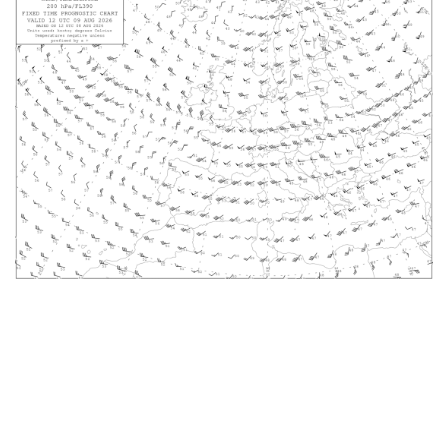
Obesvarade
Arkiverade
Länkar
HJÄLP
Om AROWeb
Kontakta oss
Användarmanual
Information