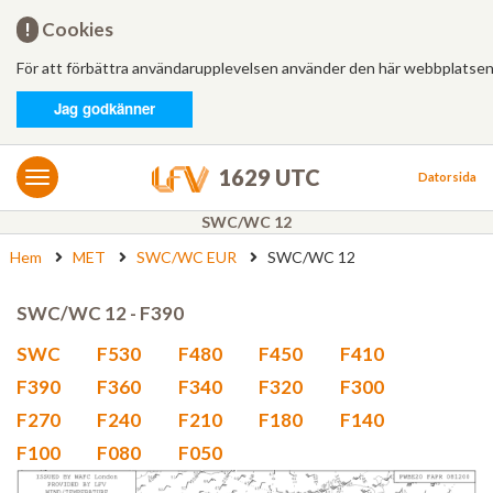
Hem
!
Cookies
För att förbättra användarupplevelsen använder den här webbplatsen
Logga in
Jag godkänner
MET/AIS
MET
1629 UTC
Datorsida
AIS
SWC/WC 12
Hem
MET
SWC/WC EUR
SWC/WC 12
Bulletiner
FÄRDPLANERING
SWC/WC 12 - F390
Ny
SWC
F530
F480
F450
F410
F390
F360
F340
F320
F300
Från mall
F270
F240
F210
F180
F140
F100
F080
F050
Besvarade