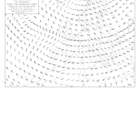
Obesvarade
Arkiverade
Länkar
HJÄLP
Om AROWeb
Kontakta oss
Användarmanual
Information