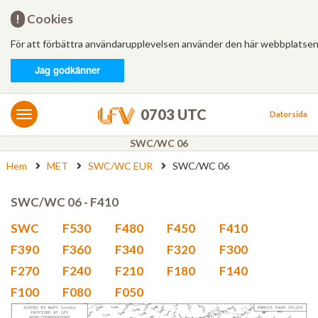
Hem
!
Cookies
För att förbättra användarupplevelsen använder den här webbplatsen
Logga in
Jag godkänner
MET/AIS
MET
0703 UTC
Datorsida
AIS
SWC/WC 06
Hem
MET
SWC/WC EUR
SWC/WC 06
Bulletiner
FÄRDPLANERING
SWC/WC 06 - F410
Ny
SWC
F530
F480
F450
F410
F390
F360
F340
F320
F300
Från mall
F270
F240
F210
F180
F140
F100
F080
F050
Besvarade