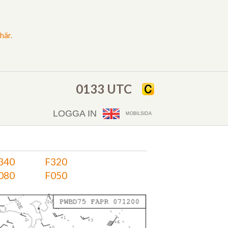
här.
0133 UTC
LOGGA IN
MOBILSIDA
340
F320
080
F050