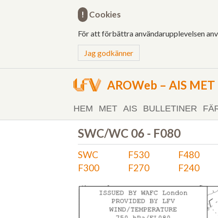
!
Cookies
För att förbättra användarupplevelsen an
Jag godkänner
AROWeb – AIS MET o
HEM
MET
AIS
BULLETINER
FÄ
SWC/WC 06 - F080
SWC
F530
F480
F300
F270
F240