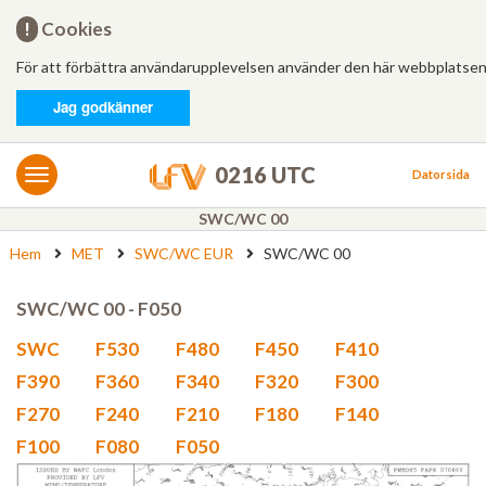
Hem
!
Cookies
För att förbättra användarupplevelsen använder den här webbplatsen
Logga in
Jag godkänner
MET/AIS
MET
0216 UTC
Datorsida
AIS
SWC/WC 00
Hem
MET
SWC/WC EUR
SWC/WC 00
Bulletiner
FÄRDPLANERING
SWC/WC 00 - F050
Ny
SWC
F530
F480
F450
F410
F390
F360
F340
F320
F300
Från mall
F270
F240
F210
F180
F140
F100
F080
F050
Besvarade