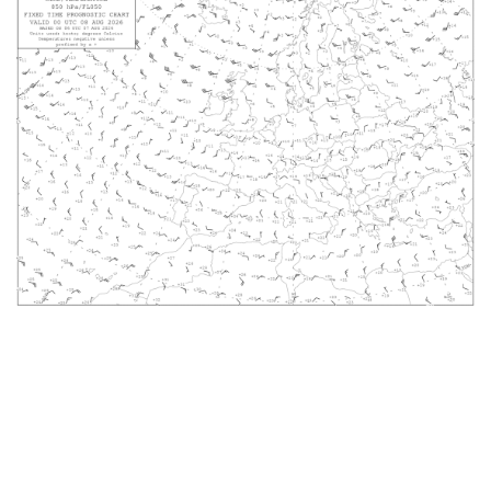
Obesvarade
Arkiverade
Länkar
HJÄLP
Om AROWeb
Kontakta oss
Användarmanual
Information