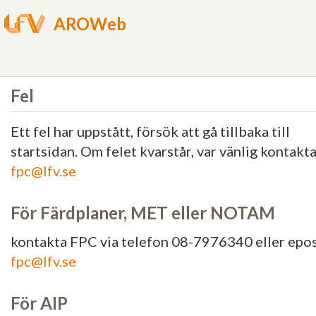
AROWeb
Fel
Ett fel har uppstått, försök att gå tillbaka till
startsidan. Om felet kvarstår, var vänlig kontakt
fpc@lfv.se
För Färdplaner, MET eller NOTAM
kontakta FPC via telefon 08-7976340 eller epo
fpc@lfv.se
För AIP