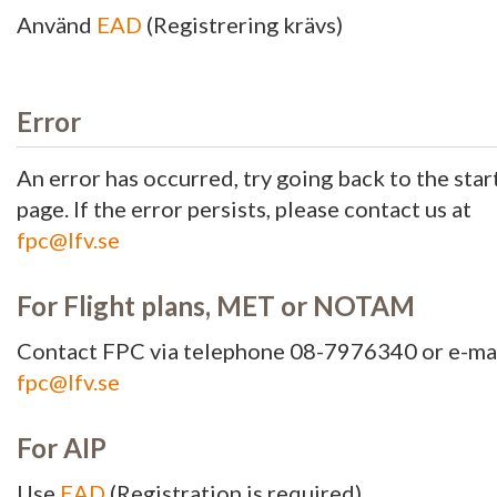
Använd
EAD
(Registrering krävs)
Error
An error has occurred, try going back to the star
page. If the error persists, please contact us at
fpc@lfv.se
For Flight plans, MET or NOTAM
Contact FPC via telephone 08-7976340 or e-ma
fpc@lfv.se
For AIP
Use
EAD
(Registration is required)