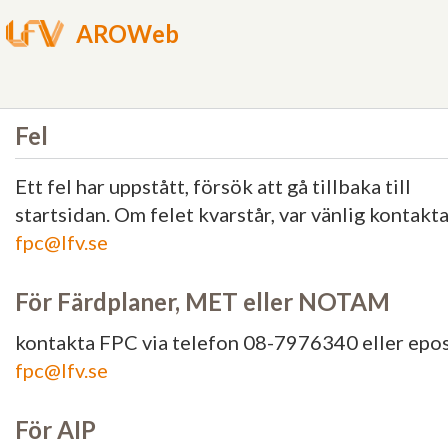
AROWeb
Fel
Ett fel har uppstått, försök att gå tillbaka till
startsidan. Om felet kvarstår, var vänlig kontakt
fpc@lfv.se
För Färdplaner, MET eller NOTAM
kontakta FPC via telefon 08-7976340 eller epo
fpc@lfv.se
För AIP