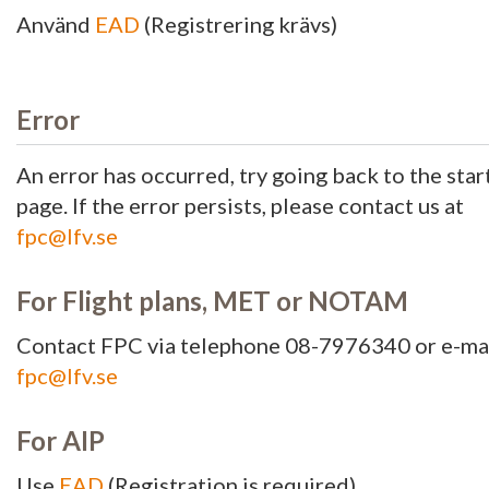
Använd
EAD
(Registrering krävs)
Error
An error has occurred, try going back to the star
page. If the error persists, please contact us at
fpc@lfv.se
For Flight plans, MET or NOTAM
Contact FPC via telephone 08-7976340 or e-ma
fpc@lfv.se
For AIP
Use
EAD
(Registration is required)