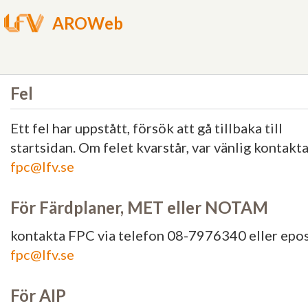
AROWeb
Fel
Ett fel har uppstått, försök att gå tillbaka till
startsidan. Om felet kvarstår, var vänlig kontakt
fpc@lfv.se
För Färdplaner, MET eller NOTAM
kontakta FPC via telefon 08-7976340 eller epo
fpc@lfv.se
För AIP