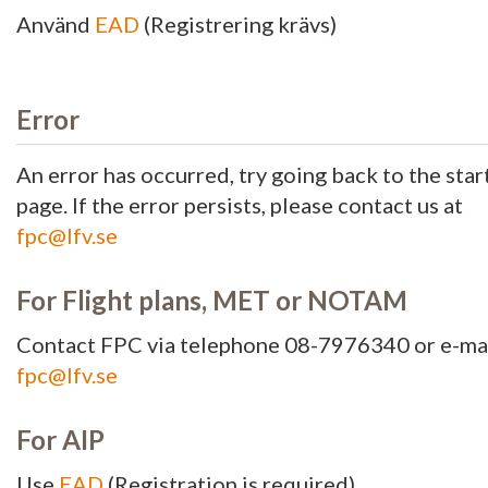
Använd
EAD
(Registrering krävs)
Error
An error has occurred, try going back to the star
page. If the error persists, please contact us at
fpc@lfv.se
For Flight plans, MET or NOTAM
Contact FPC via telephone 08-7976340 or e-ma
fpc@lfv.se
For AIP
Use
EAD
(Registration is required)