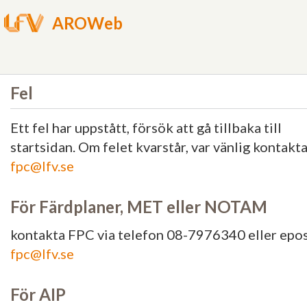
AROWeb
Fel
Ett fel har uppstått, försök att gå tillbaka till
startsidan. Om felet kvarstår, var vänlig kontakt
fpc@lfv.se
För Färdplaner, MET eller NOTAM
kontakta FPC via telefon 08-7976340 eller epo
fpc@lfv.se
För AIP