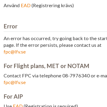
Använd
EAD
(Registrering krävs)
Error
An error has occurred, try going back to the star
page. If the error persists, please contact us at
fpc@lfv.se
For Flight plans, MET or NOTAM
Contact FPC via telephone 08-7976340 or e-ma
fpc@lfv.se
For AIP
Use
EAD
(Registration is required)