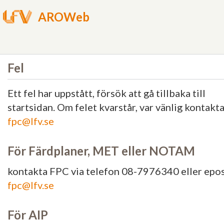
AROWeb
Fel
Ett fel har uppstått, försök att gå tillbaka till
startsidan. Om felet kvarstår, var vänlig kontakt
fpc@lfv.se
För Färdplaner, MET eller NOTAM
kontakta FPC via telefon 08-7976340 eller epo
fpc@lfv.se
För AIP