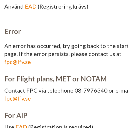
Använd
EAD
(Registrering krävs)
Error
An error has occurred, try going back to the star
page. If the error persists, please contact us at
fpc@lfv.se
For Flight plans, MET or NOTAM
Contact FPC via telephone 08-7976340 or e-ma
fpc@lfv.se
For AIP
Use
EAD
(Registration is required)